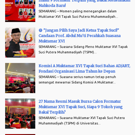
Inilah 9 Formatur Terpilih yang Bakal Menentukan
Nahkoda Baru!
SEMARANG – Momen paling menegangkan dalam
Muktamar XVI Tapak Suci Putera Muhammadiyah...
😄 "Jangan Pilih Saya Jadi Ketua Tapak Suci!"
Candaan Prof. Abdul Mu'ti Pecahkah Suasana
Muktamar XVI
SEMARANG – Suasana Sidang Pleno Muktamar XVI Tapak
Suci Putera Muhammadiyah (TSPM)...
Komisi A Muktamar XVI Tapak Suci Bahas AD/ART,
Fondasi Organisasi Lima Tahun ke Depan
SEMARANG – Suasana serius namun tetap penuh
semangat mewarnai Sidang Komisi A Muktamar...
27 Nama Resmi Masuk Bursa Calon Formatur
Muktamar XVI Tapak Suci, Siapa 9 Tokoh yang
Bakal Terpilih?
SEMARANG – Suasana Muktamar XVI Tapak Suci Putera
Muhammadiyah (TSPM) di Universitas...