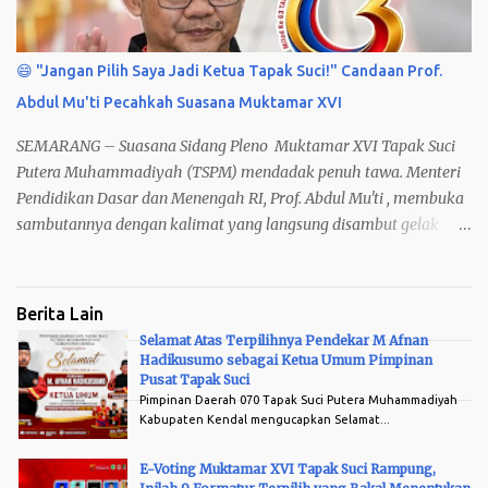
😄 "Jangan Pilih Saya Jadi Ketua Tapak Suci!" Candaan Prof.
Abdul Mu'ti Pecahkah Suasana Muktamar XVI
SEMARANG – Suasana Sidang Pleno Muktamar XVI Tapak Suci
Putera Muhammadiyah (TSPM) mendadak penuh tawa. Menteri
Pendidikan Dasar dan Menengah RI, Prof. Abdul Mu'ti , membuka
sambutannya dengan kalimat yang langsung disambut gelak
peserta. "Jangan pilih saya sebagai pimpinan Tapak Suci. Saya
cuma bisa salam dan hormat Tapak Suci."
Berita Lain
Selamat Atas Terpilihnya Pendekar M Afnan
Hadikusumo sebagai Ketua Umum Pimpinan
Arsip
Pusat Tapak Suci
Pimpinan Daerah 070 Tapak Suci Putera Muhammadiyah
Kabupaten Kendal mengucapkan Selamat...
E-Voting Muktamar XVI Tapak Suci Rampung,