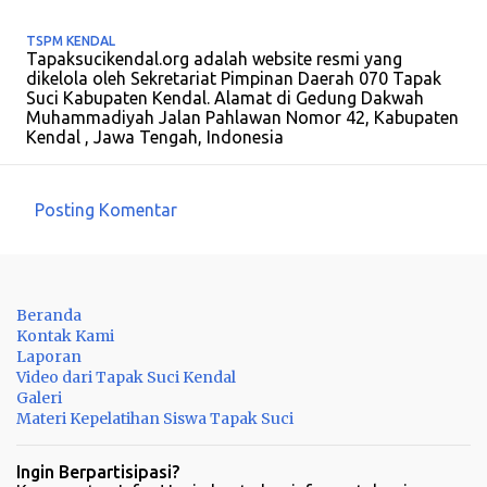
TSPM KENDAL
Tapaksucikendal.org adalah website resmi yang
dikelola oleh Sekretariat Pimpinan Daerah 070 Tapak
Suci Kabupaten Kendal. Alamat di Gedung Dakwah
Muhammadiyah Jalan Pahlawan Nomor 42, Kabupaten
Kendal , Jawa Tengah, Indonesia
Posting Komentar
K
o
m
Beranda
e
Kontak Kami
n
Laporan
Video dari Tapak Suci Kendal
t
Galeri
a
Materi Kepelatihan Siswa Tapak Suci
r
Ingin Berpartisipasi?