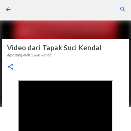
Langsung ke konten utama
Video dari Tapak Suci Kendal
diposting oleh
TSPM Kendal