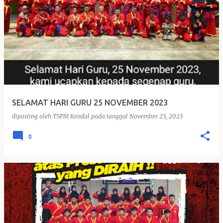
P
o
s
t
i
n
g
SELAMAT HARI GURU 25 NOVEMBER 2023
a
diposting oleh
TSPM Kendal
pada tanggal
November 25, 2023
n
0