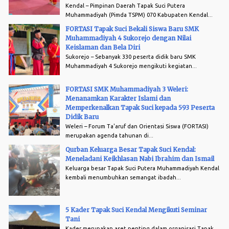
Kendal – Pimpinan Daerah Tapak Suci Putera
Muhammadiyah (Pimda TSPM) 070 Kabupaten Kendal...
FORTASI Tapak Suci Bekali Siswa Baru SMK
Muhammadiyah 4 Sukorejo dengan Nilai
Keislaman dan Bela Diri
Sukorejo – Sebanyak 330 peserta didik baru SMK
Muhammadiyah 4 Sukorejo mengikuti kegiatan...
FORTASI SMK Muhammadiyah 3 Weleri:
Menanamkan Karakter Islami dan
Memperkenalkan Tapak Suci kepada 593 Peserta
Didik Baru
Weleri – Forum Ta'aruf dan Orientasi Siswa (FORTASI)
merupakan agenda tahunan di...
Qurban Keluarga Besar Tapak Suci Kendal:
Meneladani Keikhlasan Nabi Ibrahim dan Ismail
Keluarga besar Tapak Suci Putera Muhammadiyah Kendal
kembali menumbuhkan semangat ibadah...
5 Kader Tapak Suci Kendal Mengikuti Seminar
Tani
Kader merupakan aset penting dalam organisasi Tapak