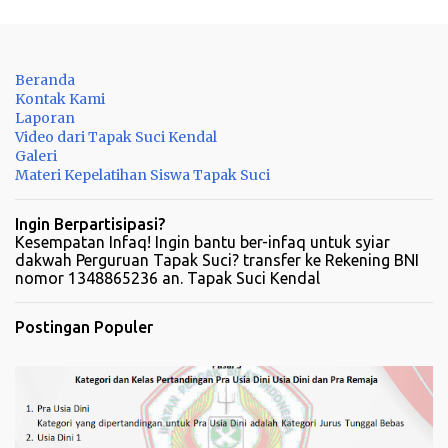
K
o
m
Beranda
e
Kontak Kami
n
Laporan
Video dari Tapak Suci Kendal
t
Galeri
a
Materi Kepelatihan Siswa Tapak Suci
r
Ingin Berpartisipasi?
Kesempatan Infaq! Ingin bantu ber-infaq untuk syiar
dakwah Perguruan Tapak Suci? transfer ke Rekening BNI
nomor 1348865236 an. Tapak Suci Kendal
Postingan Populer