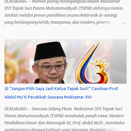
SEMARANG – Momen paling menegangkan dalam Muktamar
XVI Tapak Suci Putera Muhammadiyah (TSPM) akhirnya tuntas.
Setelah melalui proses pemilihan secara elektronik (e-voting)
yang berlangsung tertib, transparan, dan modern, peserta
muktamar resmi menetapkan 9 Formatur Terpilih dari total 27
calon formatur .
😄 "Jangan Pilih Saya Jadi Ketua Tapak Suci!" Candaan Prof.
Abdul Mu'ti Pecahkah Suasana Muktamar XVI
SEMARANG – Suasana Sidang Pleno Muktamar XVI Tapak Suci
Putera Muhammadiyah (TSPM) mendadak penuh tawa. Menteri
Pendidikan Dasar dan Menengah RI, Prof. Abdul Mu'ti , membuka
sambutannya dengan kalimat yang langsung disambut gelak