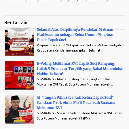
peserta. "Jangan pilih saya sebagai pimpinan Tapak Suci. Saya
cuma bisa salam dan hormat Tapak Suci."
Berita Lain
Selamat Atas Terpilihnya Pendekar M Afnan
Hadikusumo sebagai Ketua Umum Pimpinan
Arsip
Pusat Tapak Suci
Pimpinan Daerah 070 Tapak Suci Putera Muhammadiyah
Kabupaten Kendal mengucapkan Selamat...
E-Voting Muktamar XVI Tapak Suci Rampung,
Inilah 9 Formatur Terpilih yang Bakal Menentukan
Nahkoda Baru!
SEMARANG – Momen paling menegangkan dalam
Muktamar XVI Tapak Suci Putera Muhammadiyah...
😄 "Jangan Pilih Saya Jadi Ketua Tapak Suci!"
Candaan Prof. Abdul Mu'ti Pecahkah Suasana
Muktamar XVI
SEMARANG – Suasana Sidang Pleno Muktamar XVI Tapak
Suci Putera Muhammadiyah (TSPM)...