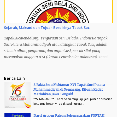
Sayap – Jurus Dasar Ikan Terbang Menggoyang Sirip – Jurus
Dasar Ikan Terbang Menjulang Angkasa – Jurus Dasar Harimau
Membuka Jalan – Jurus Dasar Harimau Menutup Jalan – Jurus
Dasar Terkaman Harimau Hindaran : – Harimau Tidur –
Sejarah, Maksud dan Tujuan Berdirinya Tapak Suci
Harimau Lapar Meliuk Diri – Tangkai Tertiup Angin 1/2 tubuh –
Tangkai Mawar Tertiup Angin 1 tubuh – Rajawali Terbang
TapakSuciKendal.org. Perguruan Seni Beladiri Indonesia Tapak
Langkah : – Langkah Lipat – Langka...
Suci Putera Muhammadiyah atau disingkat Tapak Suci, adalah
sebuah aliran, perguruan, dan organisasi pencak silat yang
merupakan anggota IPSI (Ikatan Pencak Silat Indonesia). Tapak
Suci termasuk dalam 10 Perguruan Historis IPSI, yaitu perguruan
yang menunjang tumbuh dan berkembangnya IPSI sebagai
organisasi. Tapak Suci berasas Islam, bersumber pada Al Qur’an
Berita Lain
dan As-Sunnah, berjiwa persaudaraan, berada di bawah naungan
8 Fakta Seru Muktamar XVI Tapak Suci Putera
Persyarikatan Muhammadiyah sebagai organisasi otonom yang
Muhammadiyah di Semarang, Ribuan Kader
Arsip
ke-11. Tapak Suci berdiri pada tanggal 10 Rabiul Awal 1383H, atau
Meriahkan Jawa Tengah!
**SEMARANG** – Kota Semarang lagi jadi pusat perhatian
bertepatan dengan tanggal 31 Juli 1963 di Kauman, Yogyakarta.
keluarga besar **Tapak Suci Putera...
Tapak Suci memiliki motto “Dengan Iman dan Akhlak saya
menjadi kuat, tanpa Iman dan Akhlak saya menjadi lemah”.
Darul Arqom Patean Selenggarakan FORTASI