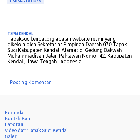
CABANG LATIHAN
TSPM KENDAL
Tapaksucikendal.org adalah website resmi yang
dikelola oleh Sekretariat Pimpinan Daerah 070 Tapak
Suci Kabupaten Kendal. Alamat di Gedung Dakwah
Muhammadiyah Jalan Pahlawan Nomor 42, Kabupaten
Kendal , Jawa Tengah, Indonesia
Posting Komentar
K
o
m
Beranda
e
Kontak Kami
n
Laporan
Video dari Tapak Suci Kendal
t
Galeri