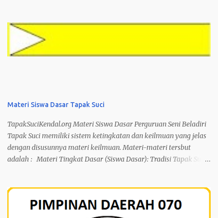
Materi Siswa Dasar Tapak Suci
TapakSuciKendal.org Materi Siswa Dasar Perguruan Seni Beladiri
Tapak Suci memiliki sistem ketingkatan dan keilmuan yang jelas
dengan disusunnya materi keilmuan. Materi-materi tersbut
adalah : Materi Tingkat Dasar (Siswa Dasar): Tradisi Tapak Suci:
– Sikap Siap – Sikap Duduk – Sikap Hormat – Beroda – Ikrar
Anggota Kuda-Kuda: – Sebaris – Dua Baris Jurus Dasar: – Jurus
Dasar Katak Melempar Tubuh – Jurus Dasar Naga Terbang –
Jurus Dasar Mawar Mekar – Jurus Dasar Mawar Layu – Jurus
Dasar Belitan Tangkai Mawar – Jurus Dasar Rajawali Mengibas