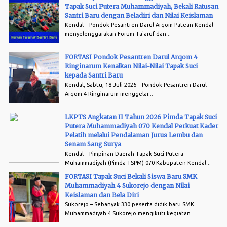
Organisasi Tapak Suci berkiprah sebagai organisasi pencak silat,
Tapak Suci Putera Muhammadiyah, Bekali Ratusan
Santri Baru dengan Beladiri dan Nilai Keislaman
berinduk kepada Ikatan Pencak Silat Indonesia, dan dalam bidang
Kendal – Pondok Pesantren Darul Arqom Patean Kendal
dakwah pergerakan Tapak Suci merupakan pencetak kader dari
menyelenggarakan Forum Ta'aruf dan...
Muhammadiyah. Pimpinan Pusa...
FORTASI Pondok Pesantren Darul Arqom 4
Ringinarum Kenalkan Nilai-Nilai Tapak Suci
kepada Santri Baru
Kendal, Sabtu, 18 Juli 2026 – Pondok Pesantren Darul
Arqom 4 Ringinarum menggelar...
LKPTS Angkatan II Tahun 2026 Pimda Tapak Suci
Putera Muhammadiyah 070 Kendal Perkuat Kader
Pelatih melalui Pendalaman Jurus Lembu dan
Senam Sang Surya
Kendal – Pimpinan Daerah Tapak Suci Putera
Muhammadiyah (Pimda TSPM) 070 Kabupaten Kendal...
FORTASI Tapak Suci Bekali Siswa Baru SMK
Muhammadiyah 4 Sukorejo dengan Nilai
Keislaman dan Bela Diri
Sukorejo – Sebanyak 330 peserta didik baru SMK
Muhammadiyah 4 Sukorejo mengikuti kegiatan...