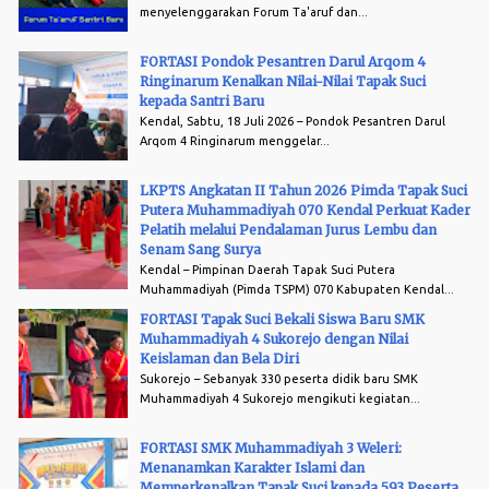
menyelenggarakan Forum Ta'aruf dan...
FORTASI Pondok Pesantren Darul Arqom 4
Ringinarum Kenalkan Nilai-Nilai Tapak Suci
kepada Santri Baru
Kendal, Sabtu, 18 Juli 2026 – Pondok Pesantren Darul
Arqom 4 Ringinarum menggelar...
LKPTS Angkatan II Tahun 2026 Pimda Tapak Suci
Putera Muhammadiyah 070 Kendal Perkuat Kader
Pelatih melalui Pendalaman Jurus Lembu dan
Senam Sang Surya
Kendal – Pimpinan Daerah Tapak Suci Putera
Muhammadiyah (Pimda TSPM) 070 Kabupaten Kendal...
FORTASI Tapak Suci Bekali Siswa Baru SMK
Muhammadiyah 4 Sukorejo dengan Nilai
Keislaman dan Bela Diri
Sukorejo – Sebanyak 330 peserta didik baru SMK
Muhammadiyah 4 Sukorejo mengikuti kegiatan...
FORTASI SMK Muhammadiyah 3 Weleri:
Menanamkan Karakter Islami dan
Memperkenalkan Tapak Suci kepada 593 Peserta