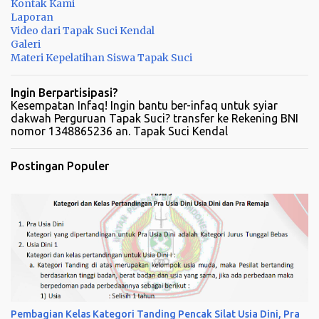
Kontak Kami
n
Laporan
Video dari Tapak Suci Kendal
t
Galeri
a
Materi Kepelatihan Siswa Tapak Suci
r
Ingin Berpartisipasi?
Kesempatan Infaq! Ingin bantu ber-infaq untuk syiar
dakwah Perguruan Tapak Suci? transfer ke Rekening BNI
nomor 1348865236 an. Tapak Suci Kendal
Postingan Populer
Pembagian Kelas Kategori Tanding Pencak Silat Usia Dini, Pra