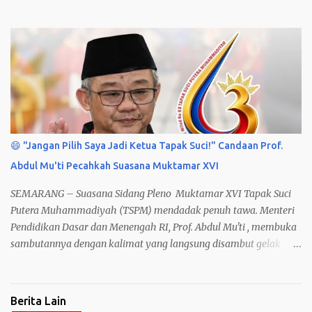
muktamar resmi menetapkan 9 Formatur Terpilih dari total 27
calon formatur .
😄 "Jangan Pilih Saya Jadi Ketua Tapak Suci!" Candaan Prof.
Abdul Mu'ti Pecahkah Suasana Muktamar XVI
SEMARANG – Suasana Sidang Pleno Muktamar XVI Tapak Suci
Putera Muhammadiyah (TSPM) mendadak penuh tawa. Menteri
Pendidikan Dasar dan Menengah RI, Prof. Abdul Mu'ti , membuka
sambutannya dengan kalimat yang langsung disambut gelak
peserta. "Jangan pilih saya sebagai pimpinan Tapak Suci. Saya
cuma bisa salam dan hormat Tapak Suci."
Berita Lain