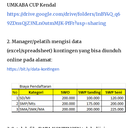
UMKABA CUP Kendal
https://drive.google.com/drive/folders/1nBY4Q_q6
9ZDnsQjZ3NLn0utmMJK-PfFr?usp=sharing
2. Manager/pelatih mengisi data
(excel/spreadsheet) kontingen yang bisa diunduh
online pada alamat:
https://bit.ly/data-kontingen