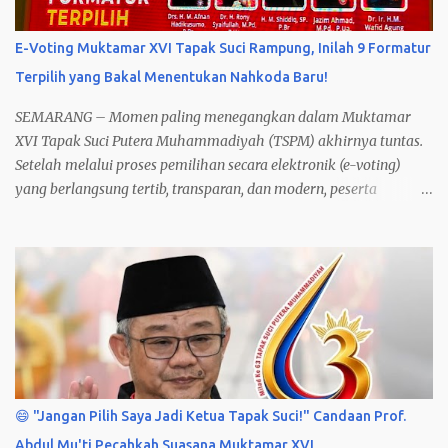
E-Voting Muktamar XVI Tapak Suci Rampung, Inilah 9 Formatur
Terpilih yang Bakal Menentukan Nahkoda Baru!
SEMARANG – Momen paling menegangkan dalam Muktamar
XVI Tapak Suci Putera Muhammadiyah (TSPM) akhirnya tuntas.
Setelah melalui proses pemilihan secara elektronik (e-voting)
yang berlangsung tertib, transparan, dan modern, peserta
muktamar resmi menetapkan 9 Formatur Terpilih dari total 27
calon formatur .
😄 "Jangan Pilih Saya Jadi Ketua Tapak Suci!" Candaan Prof.
Abdul Mu'ti Pecahkah Suasana Muktamar XVI