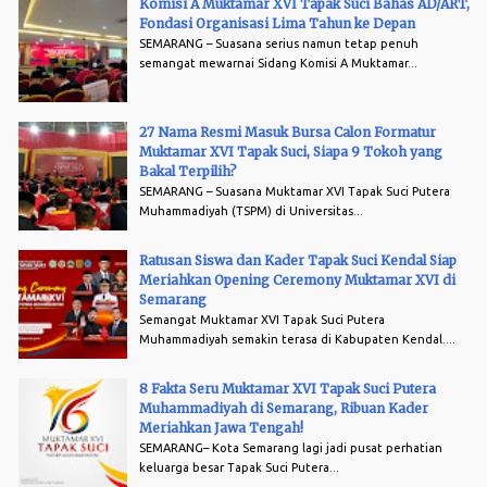
Komisi A Muktamar XVI Tapak Suci Bahas AD/ART,
Fondasi Organisasi Lima Tahun ke Depan
SEMARANG – Suasana serius namun tetap penuh
semangat mewarnai Sidang Komisi A Muktamar...
27 Nama Resmi Masuk Bursa Calon Formatur
Muktamar XVI Tapak Suci, Siapa 9 Tokoh yang
Bakal Terpilih?
SEMARANG – Suasana Muktamar XVI Tapak Suci Putera
Muhammadiyah (TSPM) di Universitas...
Ratusan Siswa dan Kader Tapak Suci Kendal Siap
Meriahkan Opening Ceremony Muktamar XVI di
Semarang
Semangat Muktamar XVI Tapak Suci Putera
Muhammadiyah semakin terasa di Kabupaten Kendal....
8 Fakta Seru Muktamar XVI Tapak Suci Putera
Muhammadiyah di Semarang, Ribuan Kader
Meriahkan Jawa Tengah!
SEMARANG– Kota Semarang lagi jadi pusat perhatian
keluarga besar Tapak Suci Putera...