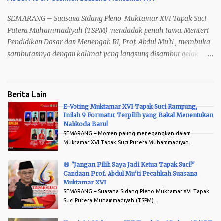
SEMARANG – Suasana Sidang Pleno Muktamar XVI Tapak Suci
Putera Muhammadiyah (TSPM) mendadak penuh tawa. Menteri
Pendidikan Dasar dan Menengah RI, Prof. Abdul Mu'ti , membuka
sambutannya dengan kalimat yang langsung disambut gelak
peserta. "Jangan pilih saya sebagai pimpinan Tapak Suci. Saya
cuma bisa salam dan hormat Tapak Suci."
Berita Lain
E-Voting Muktamar XVI Tapak Suci Rampung,
Inilah 9 Formatur Terpilih yang Bakal Menentukan
Arsip
Nahkoda Baru!
SEMARANG – Momen paling menegangkan dalam
Muktamar XVI Tapak Suci Putera Muhammadiyah...
😄 "Jangan Pilih Saya Jadi Ketua Tapak Suci!"
Candaan Prof. Abdul Mu'ti Pecahkah Suasana
Muktamar XVI
SEMARANG – Suasana Sidang Pleno Muktamar XVI Tapak
Suci Putera Muhammadiyah (TSPM)...