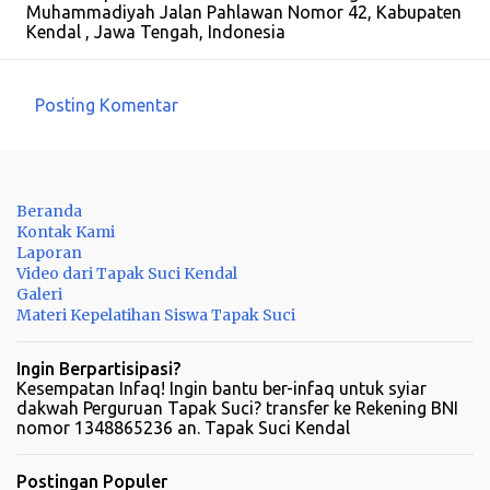
Muhammadiyah Jalan Pahlawan Nomor 42, Kabupaten
Kendal , Jawa Tengah, Indonesia
Posting Komentar
K
o
m
Beranda
e
Kontak Kami
n
Laporan
Video dari Tapak Suci Kendal
t
Galeri
a
Materi Kepelatihan Siswa Tapak Suci
r
Ingin Berpartisipasi?
Kesempatan Infaq! Ingin bantu ber-infaq untuk syiar
dakwah Perguruan Tapak Suci? transfer ke Rekening BNI
nomor 1348865236 an. Tapak Suci Kendal
Postingan Populer