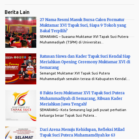
peserta penggembira pada Opening Ceremony Muktamar XVI
Tapak Suci Putera Muhammadiyah di Lapangan Pancasila
Berita Lain
Simpang Lima Semarang, Sabtu, 8 Agus tus 2026. Kehadiran
27 Nama Resmi Masuk Bursa Calon Formatur
mereka bukan sekadar memenuhi arena, tetapi menjadi bukti
Muktamar XVI Tapak Suci, Siapa 9 Tokoh yang
Arsip
nyata kecintaan dan kebanggaan terhadap Tapak Suci yang kini
Bakal Terpilih?
SEMARANG – Suasana Muktamar XVI Tapak Suci Putera
memasuki babak baru perjalanan organisasinya. Data sementara
Muhammadiyah (TSPM) di Universitas...
menunjukkan antusiasme yang luar biasa. MIM Mulyosari siap
memberangkatkan 35 peserta menggunakan 1 bus . SD
Ratusan Siswa dan Kader Tapak Suci Kendal Siap
Muhammadiyah Sukorejo mengirimkan 30 peserta dengan 1 bus .
Meriahkan Opening Ceremony Muktamar XVI di
Semarang
Dari MIM Pagersari , sebanyak 66 siswa didampingi 9
Semangat Muktamar XVI Tapak Suci Putera
pendamping akan berangkat menggunakan 2 bus medium dan 1
Muhammadiyah semakin terasa di Kabupaten Kendal....
mobil Luxio . Sementara itu, Pondok Pesantren Darul Arqam
menjadi kontingen terbesar de...
8 Fakta Seru Muktamar XVI Tapak Suci Putera
Muhammadiyah di Semarang, Ribuan Kader
Meriahkan Jawa Tengah!
SEMARANG– Kota Semarang lagi jadi pusat perhatian
keluarga besar Tapak Suci Putera...
Dari Arena Menuju Kehidupan, Refleksi Milad
Tapak Suci Putera Muhamamdiyah ke 63