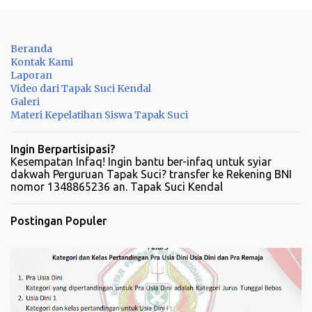
o
m
Beranda
e
Kontak Kami
n
Laporan
Video dari Tapak Suci Kendal
t
Galeri
a
Materi Kepelatihan Siswa Tapak Suci
r
Ingin Berpartisipasi?
Kesempatan Infaq! Ingin bantu ber-infaq untuk syiar
dakwah Perguruan Tapak Suci? transfer ke Rekening BNI
nomor 1348865236 an. Tapak Suci Kendal
Postingan Populer