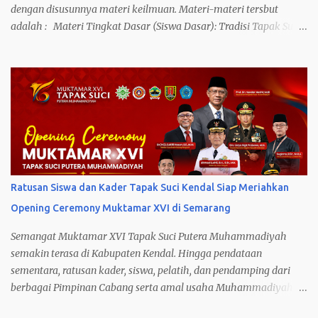
dengan disusunnya materi keilmuan. Materi-materi tersbut
adalah : Materi Tingkat Dasar (Siswa Dasar): Tradisi Tapak Suci:
– Sikap Siap – Sikap Duduk – Sikap Hormat – Beroda – Ikrar
Anggota Kuda-Kuda: – Sebaris – Dua Baris Jurus Dasar: – Jurus
Dasar Katak Melempar Tubuh – Jurus Dasar Naga Terbang –
Jurus Dasar Mawar Mekar – Jurus Dasar Mawar Layu – Jurus
Dasar Belitan Tangkai Mawar – Jurus Dasar Rajawali Mengibas
Sayap – Jurus Dasar Ikan Terbang Menggoyang Sirip – Jurus
Dasar Ikan Terbang Menjulang Angkasa – Jurus Dasar Harimau
Membuka Jalan – Jurus Dasar Harimau Menutup Jalan – Jurus
Dasar Terkaman Harimau Hindaran : – Harimau Tidur –
Ratusan Siswa dan Kader Tapak Suci Kendal Siap Meriahkan
Harimau Lapar Meliuk Diri – Tangkai Tertiup Angin 1/2 tubuh –
Opening Ceremony Muktamar XVI di Semarang
Tangkai Mawar Tertiup Angin 1 tubuh – Rajawali Terbang
Langkah : – Langkah Lipat – Langka...
Semangat Muktamar XVI Tapak Suci Putera Muhammadiyah
semakin terasa di Kabupaten Kendal. Hingga pendataan
sementara, ratusan kader, siswa, pelatih, dan pendamping dari
berbagai Pimpinan Cabang serta amal usaha Muhammadiyah di
Kendal telah menyatakan kesiapannya untuk hadir sebagai