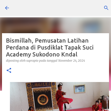
Langsung ke konten utama
Bismillah, Pemusatan Latihan
Perdana di Pusdiklat Tapak Suci
Academy Sukodono Kndal
diposting oleh
suprapto
pada tanggal
November 24, 2024