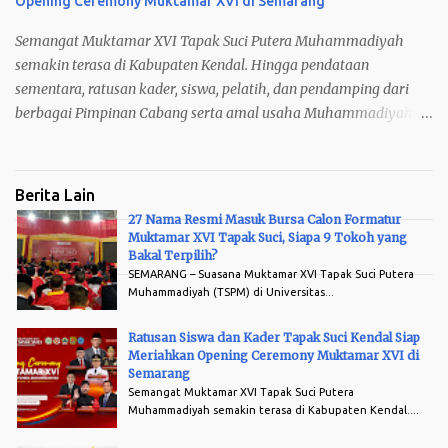
Opening Ceremony Muktamar XVI di Semarang
Tangkai Mawar Tertiup Angin 1 tubuh – Rajawali Terbang
Langkah : – Langkah Lipat – Langka...
Semangat Muktamar XVI Tapak Suci Putera Muhammadiyah
semakin terasa di Kabupaten Kendal. Hingga pendataan
sementara, ratusan kader, siswa, pelatih, dan pendamping dari
berbagai Pimpinan Cabang serta amal usaha Muhammadiyah di
Kendal telah menyatakan kesiapannya untuk hadir sebagai
peserta penggembira pada Opening Ceremony Muktamar XVI
Tapak Suci Putera Muhammadiyah di Lapangan Pancasila
Berita Lain
Simpang Lima Semarang, Sabtu, 8 Agus tus 2026. Kehadiran
27 Nama Resmi Masuk Bursa Calon Formatur
mereka bukan sekadar memenuhi arena, tetapi menjadi bukti
Muktamar XVI Tapak Suci, Siapa 9 Tokoh yang
Arsip
nyata kecintaan dan kebanggaan terhadap Tapak Suci yang kini
Bakal Terpilih?
SEMARANG – Suasana Muktamar XVI Tapak Suci Putera
memasuki babak baru perjalanan organisasinya. Data sementara
Muhammadiyah (TSPM) di Universitas...
menunjukkan antusiasme yang luar biasa. MIM Mulyosari siap
memberangkatkan 35 peserta menggunakan 1 bus . SD
Ratusan Siswa dan Kader Tapak Suci Kendal Siap
Muhammadiyah Sukorejo mengirimkan 30 peserta dengan 1 bus .
Meriahkan Opening Ceremony Muktamar XVI di
Semarang
Dari MIM Pagersari , sebanyak 66 siswa didampingi 9
Semangat Muktamar XVI Tapak Suci Putera
pendamping akan berangkat menggunakan 2 bus medium dan 1
Muhammadiyah semakin terasa di Kabupaten Kendal....
mobil Luxio . Sementara itu, Pondok Pesantren Darul Arqam