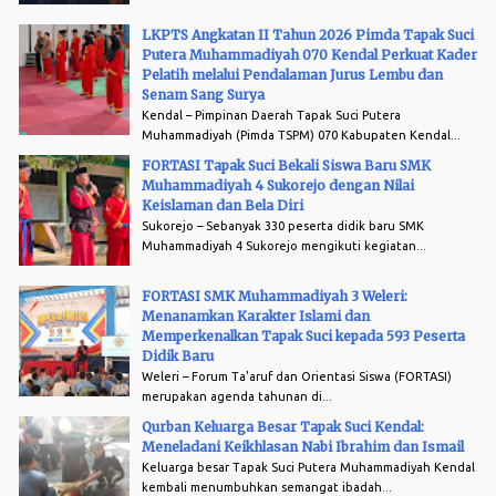
LKPTS Angkatan II Tahun 2026 Pimda Tapak Suci
Putera Muhammadiyah 070 Kendal Perkuat Kader
Pelatih melalui Pendalaman Jurus Lembu dan
Senam Sang Surya
Kendal – Pimpinan Daerah Tapak Suci Putera
Muhammadiyah (Pimda TSPM) 070 Kabupaten Kendal...
FORTASI Tapak Suci Bekali Siswa Baru SMK
Muhammadiyah 4 Sukorejo dengan Nilai
Keislaman dan Bela Diri
Sukorejo – Sebanyak 330 peserta didik baru SMK
Muhammadiyah 4 Sukorejo mengikuti kegiatan...
FORTASI SMK Muhammadiyah 3 Weleri:
Menanamkan Karakter Islami dan
Memperkenalkan Tapak Suci kepada 593 Peserta
Didik Baru
Weleri – Forum Ta'aruf dan Orientasi Siswa (FORTASI)
merupakan agenda tahunan di...
Qurban Keluarga Besar Tapak Suci Kendal:
Meneladani Keikhlasan Nabi Ibrahim dan Ismail
Keluarga besar Tapak Suci Putera Muhammadiyah Kendal
kembali menumbuhkan semangat ibadah...