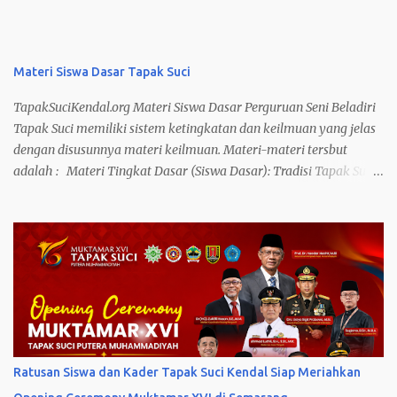
Materi Siswa Dasar Tapak Suci
TapakSuciKendal.org Materi Siswa Dasar Perguruan Seni Beladiri
Tapak Suci memiliki sistem ketingkatan dan keilmuan yang jelas
dengan disusunnya materi keilmuan. Materi-materi tersbut
adalah : Materi Tingkat Dasar (Siswa Dasar): Tradisi Tapak Suci:
– Sikap Siap – Sikap Duduk – Sikap Hormat – Beroda – Ikrar
Anggota Kuda-Kuda: – Sebaris – Dua Baris Jurus Dasar: – Jurus
Dasar Katak Melempar Tubuh – Jurus Dasar Naga Terbang –
Jurus Dasar Mawar Mekar – Jurus Dasar Mawar Layu – Jurus
Dasar Belitan Tangkai Mawar – Jurus Dasar Rajawali Mengibas
Sayap – Jurus Dasar Ikan Terbang Menggoyang Sirip – Jurus
Dasar Ikan Terbang Menjulang Angkasa – Jurus Dasar Harimau
Membuka Jalan – Jurus Dasar Harimau Menutup Jalan – Jurus
Dasar Terkaman Harimau Hindaran : – Harimau Tidur –
Ratusan Siswa dan Kader Tapak Suci Kendal Siap Meriahkan
Harimau Lapar Meliuk Diri – Tangkai Tertiup Angin 1/2 tubuh –