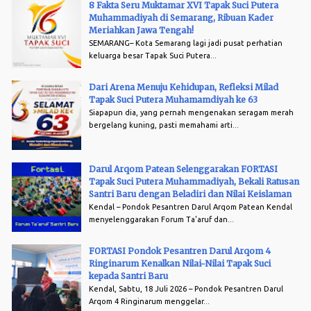
menjadi kontingen terbesar de...
8 Fakta Seru Muktamar XVI Tapak Suci Putera
Muhammadiyah di Semarang, Ribuan Kader
Meriahkan Jawa Tengah!
SEMARANG– Kota Semarang lagi jadi pusat perhatian
keluarga besar Tapak Suci Putera...
Dari Arena Menuju Kehidupan, Refleksi Milad
Tapak Suci Putera Muhamamdiyah ke 63
Siapapun dia, yang pernah mengenakan seragam merah
bergelang kuning, pasti memahami arti...
Darul Arqom Patean Selenggarakan FORTASI
Tapak Suci Putera Muhammadiyah, Bekali Ratusan
Santri Baru dengan Beladiri dan Nilai Keislaman
Kendal – Pondok Pesantren Darul Arqom Patean Kendal
menyelenggarakan Forum Ta'aruf dan...
FORTASI Pondok Pesantren Darul Arqom 4
Ringinarum Kenalkan Nilai-Nilai Tapak Suci
kepada Santri Baru
Kendal, Sabtu, 18 Juli 2026 – Pondok Pesantren Darul
Arqom 4 Ringinarum menggelar...