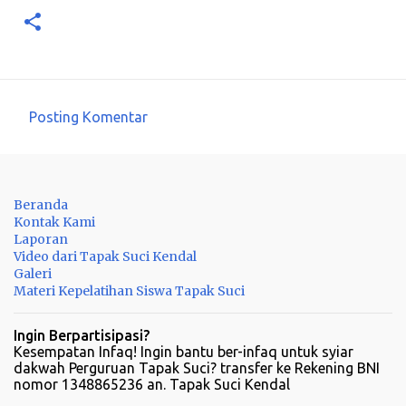
Posting Komentar
K
o
m
Beranda
e
Kontak Kami
n
Laporan
Video dari Tapak Suci Kendal
t
Galeri
a
Materi Kepelatihan Siswa Tapak Suci
r
Ingin Berpartisipasi?
Kesempatan Infaq! Ingin bantu ber-infaq untuk syiar
dakwah Perguruan Tapak Suci? transfer ke Rekening BNI
nomor 1348865236 an. Tapak Suci Kendal