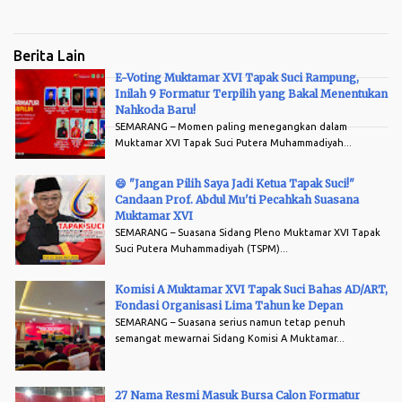
peserta. "Jangan pilih saya sebagai pimpinan Tapak Suci. Saya
cuma bisa salam dan hormat Tapak Suci."
Berita Lain
E-Voting Muktamar XVI Tapak Suci Rampung,
Inilah 9 Formatur Terpilih yang Bakal Menentukan
Arsip
Nahkoda Baru!
SEMARANG – Momen paling menegangkan dalam
Muktamar XVI Tapak Suci Putera Muhammadiyah...
😄 "Jangan Pilih Saya Jadi Ketua Tapak Suci!"
Candaan Prof. Abdul Mu'ti Pecahkah Suasana
Muktamar XVI
SEMARANG – Suasana Sidang Pleno Muktamar XVI Tapak
Suci Putera Muhammadiyah (TSPM)...
Komisi A Muktamar XVI Tapak Suci Bahas AD/ART,
Fondasi Organisasi Lima Tahun ke Depan
SEMARANG – Suasana serius namun tetap penuh
semangat mewarnai Sidang Komisi A Muktamar...
27 Nama Resmi Masuk Bursa Calon Formatur