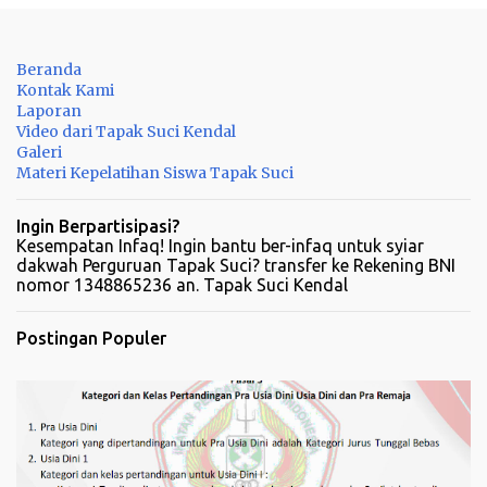
o
m
Beranda
e
Kontak Kami
n
Laporan
Video dari Tapak Suci Kendal
t
Galeri
a
Materi Kepelatihan Siswa Tapak Suci
r
Ingin Berpartisipasi?
Kesempatan Infaq! Ingin bantu ber-infaq untuk syiar
dakwah Perguruan Tapak Suci? transfer ke Rekening BNI
nomor 1348865236 an. Tapak Suci Kendal
Postingan Populer