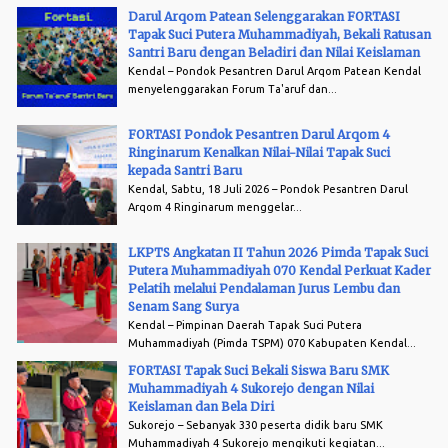
Darul Arqom Patean Selenggarakan FORTASI
Tapak Suci Putera Muhammadiyah, Bekali Ratusan
Santri Baru dengan Beladiri dan Nilai Keislaman
Kendal – Pondok Pesantren Darul Arqom Patean Kendal
menyelenggarakan Forum Ta'aruf dan...
FORTASI Pondok Pesantren Darul Arqom 4
Ringinarum Kenalkan Nilai-Nilai Tapak Suci
kepada Santri Baru
Kendal, Sabtu, 18 Juli 2026 – Pondok Pesantren Darul
Arqom 4 Ringinarum menggelar...
LKPTS Angkatan II Tahun 2026 Pimda Tapak Suci
Putera Muhammadiyah 070 Kendal Perkuat Kader
Pelatih melalui Pendalaman Jurus Lembu dan
Senam Sang Surya
Kendal – Pimpinan Daerah Tapak Suci Putera
Muhammadiyah (Pimda TSPM) 070 Kabupaten Kendal...
FORTASI Tapak Suci Bekali Siswa Baru SMK
Muhammadiyah 4 Sukorejo dengan Nilai
Keislaman dan Bela Diri
Sukorejo – Sebanyak 330 peserta didik baru SMK
Muhammadiyah 4 Sukorejo mengikuti kegiatan...