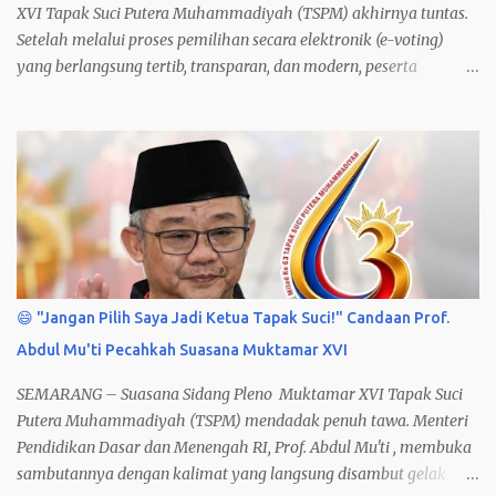
XVI Tapak Suci Putera Muhammadiyah (TSPM) akhirnya tuntas.
Setelah melalui proses pemilihan secara elektronik (e-voting)
yang berlangsung tertib, transparan, dan modern, peserta
muktamar resmi menetapkan 9 Formatur Terpilih dari total 27
calon formatur .
😄 "Jangan Pilih Saya Jadi Ketua Tapak Suci!" Candaan Prof.
Abdul Mu'ti Pecahkah Suasana Muktamar XVI
SEMARANG – Suasana Sidang Pleno Muktamar XVI Tapak Suci
Putera Muhammadiyah (TSPM) mendadak penuh tawa. Menteri
Pendidikan Dasar dan Menengah RI, Prof. Abdul Mu'ti , membuka
sambutannya dengan kalimat yang langsung disambut gelak