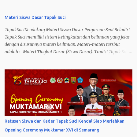
Materi Siswa Dasar Tapak Suci
TapakSuciKendal.org Materi Siswa Dasar Perguruan Seni Beladiri
Tapak Suci memiliki sistem ketingkatan dan keilmuan yang jelas
dengan disusunnya materi keilmuan. Materi-materi tersbut
adalah : Materi Tingkat Dasar (Siswa Dasar): Tradisi Tapak Suci:
– Sikap Siap – Sikap Duduk – Sikap Hormat – Beroda – Ikrar
Anggota Kuda-Kuda: – Sebaris – Dua Baris Jurus Dasar: – Jurus
Dasar Katak Melempar Tubuh – Jurus Dasar Naga Terbang –
Jurus Dasar Mawar Mekar – Jurus Dasar Mawar Layu – Jurus
Dasar Belitan Tangkai Mawar – Jurus Dasar Rajawali Mengibas
Sayap – Jurus Dasar Ikan Terbang Menggoyang Sirip – Jurus
Dasar Ikan Terbang Menjulang Angkasa – Jurus Dasar Harimau
Membuka Jalan – Jurus Dasar Harimau Menutup Jalan – Jurus
Dasar Terkaman Harimau Hindaran : – Harimau Tidur –
Ratusan Siswa dan Kader Tapak Suci Kendal Siap Meriahkan
Harimau Lapar Meliuk Diri – Tangkai Tertiup Angin 1/2 tubuh –
Opening Ceremony Muktamar XVI di Semarang
Tangkai Mawar Tertiup Angin 1 tubuh – Rajawali Terbang