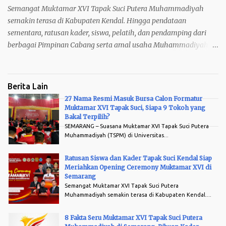
Langkah : – Langkah Lipat – Langka...
Semangat Muktamar XVI Tapak Suci Putera Muhammadiyah
semakin terasa di Kabupaten Kendal. Hingga pendataan
sementara, ratusan kader, siswa, pelatih, dan pendamping dari
berbagai Pimpinan Cabang serta amal usaha Muhammadiyah di
Kendal telah menyatakan kesiapannya untuk hadir sebagai
peserta penggembira pada Opening Ceremony Muktamar XVI
Tapak Suci Putera Muhammadiyah di Lapangan Pancasila
Berita Lain
Simpang Lima Semarang, Sabtu, 8 Agus tus 2026. Kehadiran
27 Nama Resmi Masuk Bursa Calon Formatur
mereka bukan sekadar memenuhi arena, tetapi menjadi bukti
Muktamar XVI Tapak Suci, Siapa 9 Tokoh yang
Arsip
nyata kecintaan dan kebanggaan terhadap Tapak Suci yang kini
Bakal Terpilih?
SEMARANG – Suasana Muktamar XVI Tapak Suci Putera
memasuki babak baru perjalanan organisasinya. Data sementara
Muhammadiyah (TSPM) di Universitas...
menunjukkan antusiasme yang luar biasa. MIM Mulyosari siap
memberangkatkan 35 peserta menggunakan 1 bus . SD
Ratusan Siswa dan Kader Tapak Suci Kendal Siap
Muhammadiyah Sukorejo mengirimkan 30 peserta dengan 1 bus .
Meriahkan Opening Ceremony Muktamar XVI di
Semarang
Dari MIM Pagersari , sebanyak 66 siswa didampingi 9
Semangat Muktamar XVI Tapak Suci Putera
pendamping akan berangkat menggunakan 2 bus medium dan 1
Muhammadiyah semakin terasa di Kabupaten Kendal....
mobil Luxio . Sementara itu, Pondok Pesantren Darul Arqam
menjadi kontingen terbesar de...
8 Fakta Seru Muktamar XVI Tapak Suci Putera