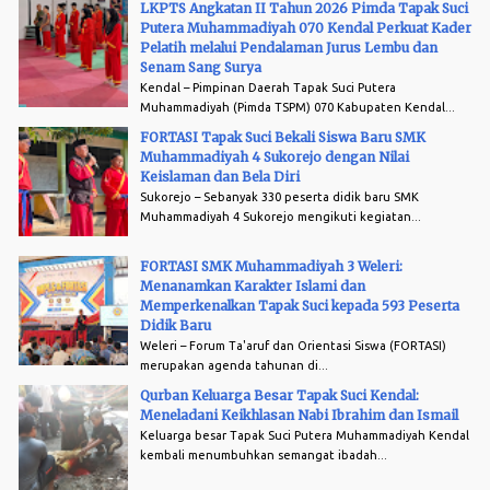
LKPTS Angkatan II Tahun 2026 Pimda Tapak Suci
Putera Muhammadiyah 070 Kendal Perkuat Kader
Pelatih melalui Pendalaman Jurus Lembu dan
Senam Sang Surya
Kendal – Pimpinan Daerah Tapak Suci Putera
Muhammadiyah (Pimda TSPM) 070 Kabupaten Kendal...
FORTASI Tapak Suci Bekali Siswa Baru SMK
Muhammadiyah 4 Sukorejo dengan Nilai
Keislaman dan Bela Diri
Sukorejo – Sebanyak 330 peserta didik baru SMK
Muhammadiyah 4 Sukorejo mengikuti kegiatan...
FORTASI SMK Muhammadiyah 3 Weleri:
Menanamkan Karakter Islami dan
Memperkenalkan Tapak Suci kepada 593 Peserta
Didik Baru
Weleri – Forum Ta'aruf dan Orientasi Siswa (FORTASI)
merupakan agenda tahunan di...
Qurban Keluarga Besar Tapak Suci Kendal:
Meneladani Keikhlasan Nabi Ibrahim dan Ismail
Keluarga besar Tapak Suci Putera Muhammadiyah Kendal
kembali menumbuhkan semangat ibadah...